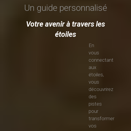
Un guide personnalisé
Votre avenir à travers les
étoiles
En
vous
connectant
aux
étoiles,
vous
découvrirez
des
pistes
pour
transformer
vos