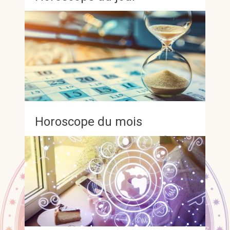
Il est possible qu’un conseil précieux ou
une occasion imprévue se présente à
vous aujourd’hui ; gardez donc l’œil ouvert
aux signes qui vous entourent.
Horoscope du mois
Préparez-vous à aborder les défis avec
assurance et à adapter vos plans lorsque
nécessaire, car ces épreuves vous
ouvriront la voie vers de beaux succès.