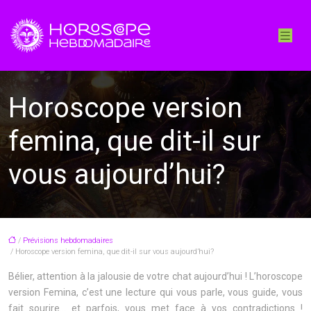
Horoscope version
femina, que dit-il sur
vous aujourd’hui?
/
Prévisions hebdomadaires
/ Horoscope version femina, que dit-il sur vous aujourd’hui?
Bélier, attention à la jalousie de votre chat aujourd’hui ! L’horoscope
version Femina, c’est une lecture qui vous parle, vous guide, vous
fait sourire… et parfois, vous met face à vos contradictions !