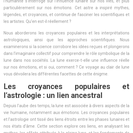
l’humanité s’interroge sur l’influence lunaire sur nos vies, et plus
particulièrement sur nos émotions. Cet astre a inspiré mythes,
légendes, et croyances, et continue de fasciner les scientifiques et
les artistes. Qu’en est-il réellement ?
Nous aborderons les croyances populaires et les interprétations
astrologiques, ainsi que les approches scientifiques. Nous
examinerons si la science corrobore les idées reçues et plongerons
dans l’imaginaire collectif pour comprendre le rôle symbolique de la
lune dans nos sociétés. La lune exerce-t-elle une influence réelle
sur nos émotions, et si oui, comment ? Ce voyage au clair de lune
vous dévoilera les différentes facettes de cette énigme.
Les croyances populaires et
l’astrologie : un lien ancestral
Depuis l’aube des temps, la lune est associée à divers aspects de la
vie humaine, notamment aux émotions. Les croyances populaires
et l’astrologie ont tissé des liens étroits entre les phases lunaires et
nos états d’âme. Cette section explore ces liens, en analysant les
mythes, les effets attribués à la pleine lune, et les fondements de