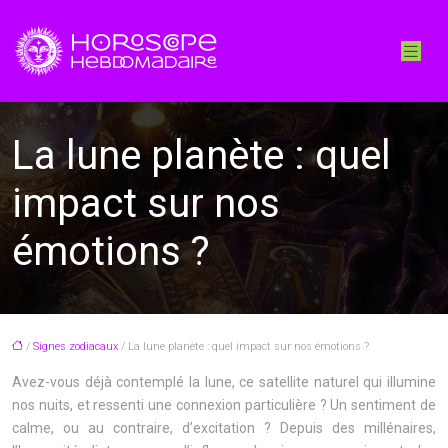
La lune planète : quel
impact sur nos
émotions ?
/
Signes zodiacaux
/ La lune planète : quel impact sur nos émotions ?
Avez-vous déjà contemplé la lune, ce satellite naturel qui illumine
nos nuits, et ressenti une connexion particulière ? Un sentiment de
calme, ou au contraire, d’excitation ? Depuis des millénaires,